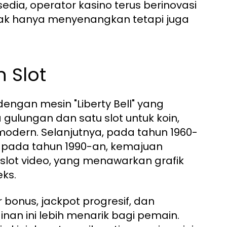
edia, operator kasino terus berinovasi
ak hanya menyenangkan tetapi juga
 Slot
dengan mesin "Liberty Bell" yang
a gulungan dan satu slot untuk koin,
modern. Selanjutnya, pada tahun 1960-
an pada tahun 1990-an, kemajuan
ot video, yang menawarkan grafik
ks.
r bonus, jackpot progresif, dan
an ini lebih menarik bagi pemain.