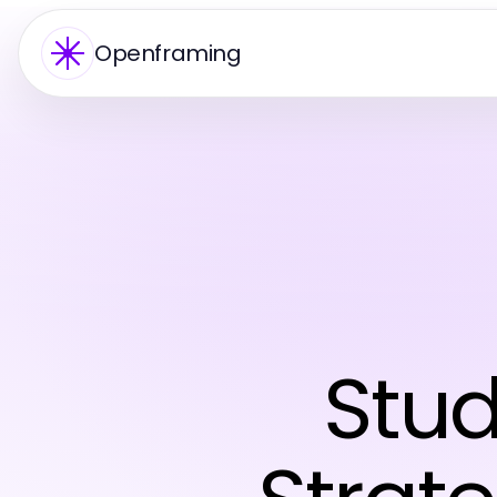
Openframing
Stud