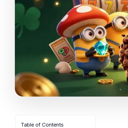
Table of Contents