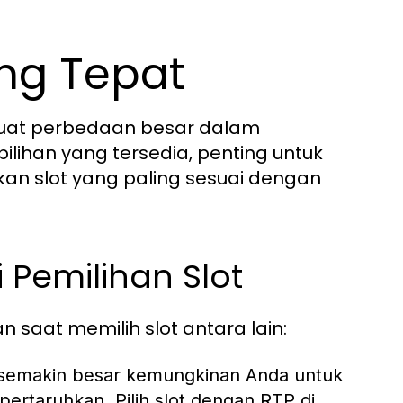
ang Tepat
buat perbedaan besar dalam
ihan yang tersedia, penting untuk
n slot yang paling sesuai dengan
Pemilihan Slot
 saat memilih slot antara lain:
, semakin besar kemungkinan Anda untuk
rtaruhkan. Pilih slot dengan RTP di