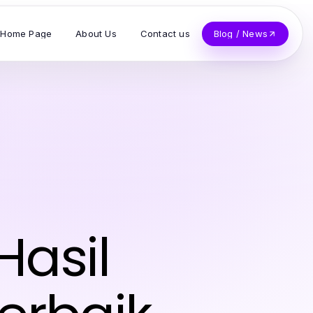
Home Page
About Us
Contact us
Blog / News
Hasil