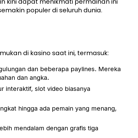
in kini dapat menikmati permainan ini
makin populer di seluruh dunia.
ukan di kasino saat ini, termasuk:
 gulungan dan beberapa paylines. Mereka
buahan dan angka.
r interaktif, slot video biasanya
ingkat hingga ada pemain yang menang,
ebih mendalam dengan grafis tiga