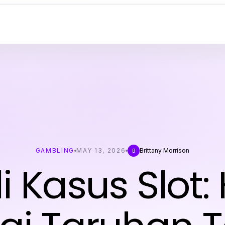
GAMBLING
MAY 13, 2026
Brittany Morrison
B
i Kasus Slot: 